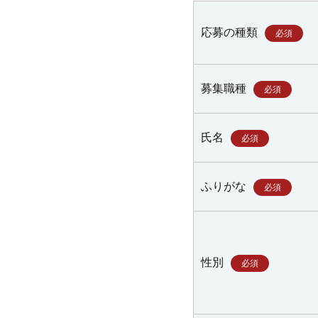
応募の種類
必須
募集職種
必須
氏名
必須
ふりがな
必須
性別
必須